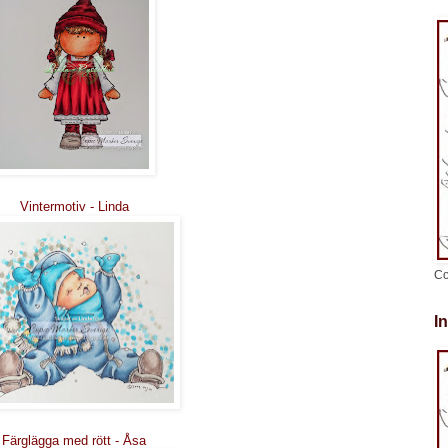
Vintermotiv - Linda
Co
I
Färglägga med rött - Åsa