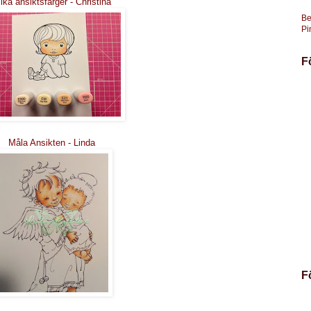
ika ansiktsfärger - Christina
Be
Pi
F
Måla Ansikten - Linda
F