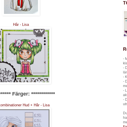
T
Hår - Lisa
R
- 
kla
- 
lä
- 
- 
me
- 
******
Färger:
************
ak
- 
ut
ombinationer Hud + Hår - Lisa
Du
ha
me
Fa