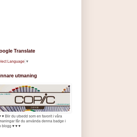
oogle Translate
lect Language
▼
innare utmaning
♥ ♥ Blir du utsedd som en favorit i våra
maningar får du använda denna badge i
n blogg ♥ ♥ ♥