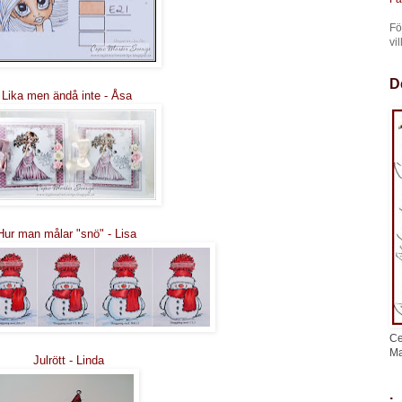
Fö
vi
D
Lika men ändå inte - Åsa
ur man målar "snö" - Lisa
Ce
Ma
Julrött - Linda
.