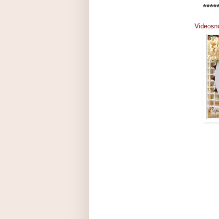
****
Videosnu