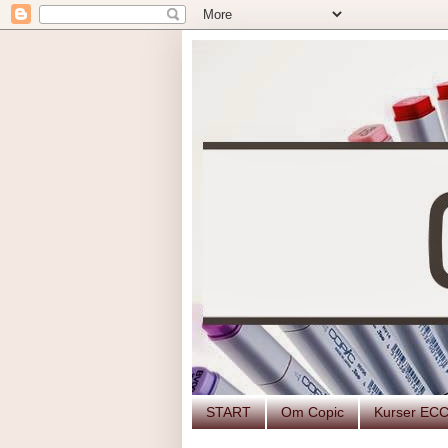
START
Om Copic
Kurser EC