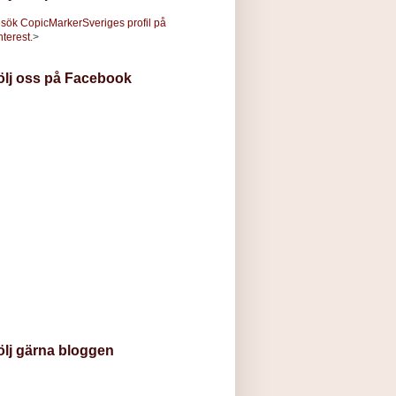
sök CopicMarkerSveriges profil på
nterest.
>
ölj oss på Facebook
ölj gärna bloggen