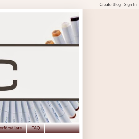
erförsäljare
FAQ