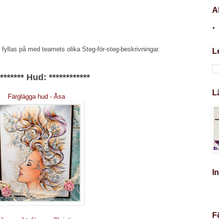
A
fyllas på med teamets olika Steg-för-steg-beskrivningar.
L
******** Hud:
************
L
Färglägga hud - Åsa
I
F