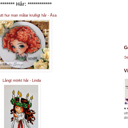
********
Hår:
************
tt hur man målar krulligt hår - Åsa
G
Se
V
Långt mörkt hår - Linda
♥ 
ut
di