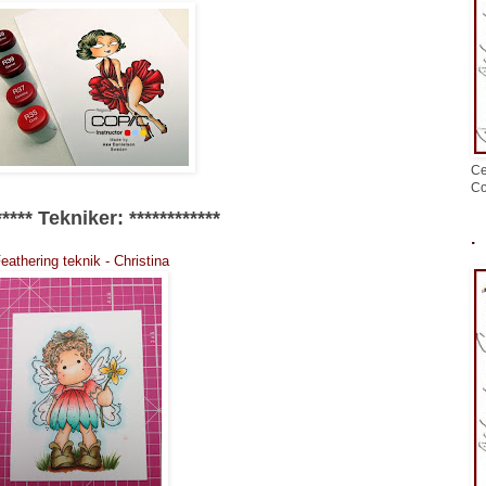
Ce
Co
*****
Tekniker:
************
.
eathering teknik - Christina