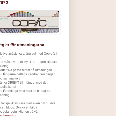
OP 3
egler för utmaningarna
Motivet måste vara färglagt med Copic (så
rt)
Det måste vara ett nytt kort - ingen tillbaka
nkning
Kortet ska passa temat på utmaningen
Du får gärna deltaga i andra utmaningar
d samma kort
Länka DIREKT till inlägget med det
tuella kortet
Du får deltaga med max tre bidrag per
maning
 får självklart vara med även om du inte
r en blogg.
Skicka en bild i
ddelandefunktionen på vår
cebooksida