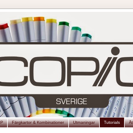
CP
Färgkartor & Kombinationer
Utmaningar
Tutorials
Åt