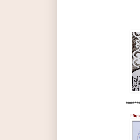
******
Färgk