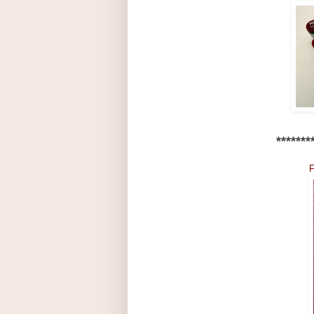
*******
F